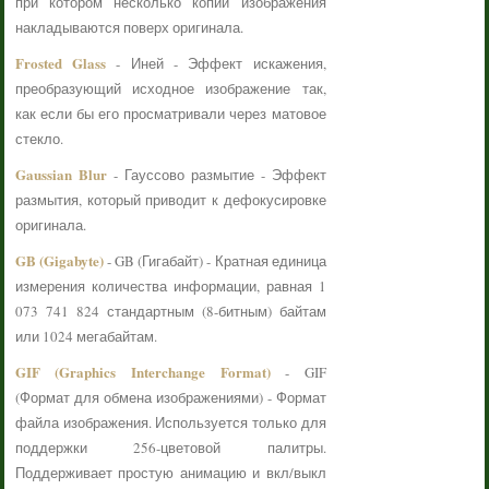
при котором несколько копий изображения
накладываются поверх оригинала.
Frosted Glass
- Иней - Эффект искажения,
преобразующий исходное изображение так,
как если бы его просматривали через матовое
стекло.
Gaussian Blur
- Гауссово размытие - Эффект
размытия, который приводит к дефокусировке
оригинала.
GB (Gigabyte)
- GB (Гигабайт) - Кратная единица
измерения количества информации, равная 1
073 741 824 стандартным (8-битным) байтам
или 1024 мегабайтам.
GIF (Graphics Interchange Format)
- GIF
(Формат для обмена изображениями) - Формат
файла изображения. Используется только для
поддержки 256-цветовой палитры.
Поддерживает простую анимацию и вкл/выкл