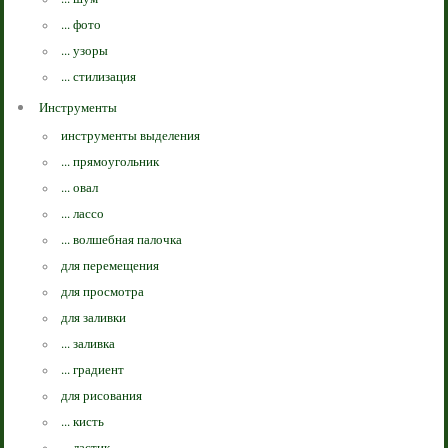
... фото
... узоры
... стилизация
Инструменты
инструменты выделения
... прямоугольник
... овал
... лассо
... волшебная палочка
для перемещения
для просмотра
для заливки
... заливка
... градиент
для рисования
... кисть
... ластик