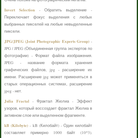
Invert Selection
- Обратить выделение -
Переключает фокус выделения с любых
выбранных пикселей на любые невыделенные
пиксели.
JPG/JPEG (Joint Photographic Experts Group)
-
JPG / JPEG (Объединенная группа экспертов по
фотографии) - Формат файла изображения.
JPEG - название формата хранения
графических файлов, jpg - расширение их
имени. Расширение jpg может применяться в
старых операционных системах, расширение
jpeg - нет.
Julia Fractal
- Фрактал Жюлиа - Эффект
узоров, который воссоздает фрактал Жюлиа в
активном слое или выделенном фрагменте.
kB (Kilobyte)
- kB (Килобайт) - Один килобайт
составляет примерно 1000 байт (10^3).