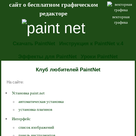
сайт о бесплатном графическом
редакторе
векторная
графика
Скачать PaintNet
Инструкция к PaintNet v.4
Эффекты для PaintNet
Уроки PaintNet
ИНСТРУКЦИЯ К PAINTNET V.4
Клуб любителей PaintNet
На сайте:
Установка paint.net
автоматическая установка
установка плагинов
Интерфейс
список изображений
панель инструментов