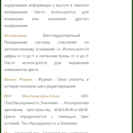
кодирования информации о высоте в пиксели
изображения. Часто используется для
искажения или затенения другого
изображения.
Hexadecimal
- Шестнадцатеричный -
Позиционная система счисления по
целочисленному основанию 16. Используются
цифры от 0 до 9 и латинские буквы от A до F.
Часто используется для выражения
компонентов цвета.
History Window
- Журнал - Окно утилиты, в
котором показаны шаги редактирования.
HSV (Hue,Saturation,Value)
- HSV
(Тон,Насыщенность,Значение) - Альтернатива
цветовому пространству RGBA/BGRA/ARGB.
Цвета определяются с помощью трех
условий: Тон, Насыщенность и Значение.
Hue