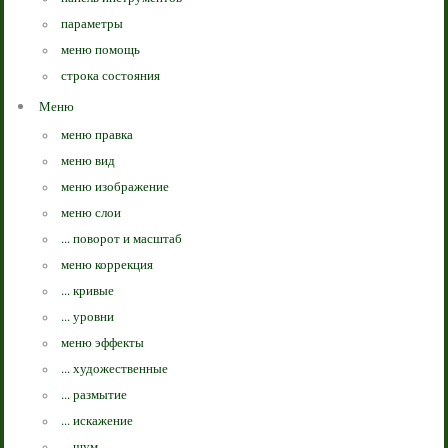
параметры
меню помощь
строка состояния
Меню
меню правка
меню вид
меню изображение
меню слои
... поворот и масштаб
меню коррекция
... кривые
... уровни
меню эффекты
... художественные
... размытие
... искажение
... шум