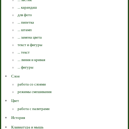
... карандаш
для фото
... пипетка
... штамп
... замена цвета
текст и фигуры
... текст
... линия и кривая
... фигуры
Слои
работа со слоями
режимы смешивания
Цвет
работа с палитрами
История
Клавиатура и мышь