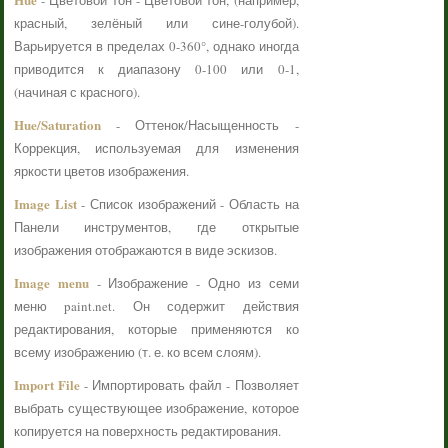
- Цветовой тон - Цветовой тон, (например,
красный, зелёный или сине-голубой).
Варьируется в пределах 0-360°, однако иногда
приводится к диапазону 0-100 или 0-1,
(начиная с красного).
Hue/Saturation
- Оттенок/Насыщенность -
Коррекция, используемая для изменения
яркости цветов изображения.
Image List
- Список изображений - Область на
Панели инструментов, где открытые
изображения отображаются в виде эскизов.
Image menu
- Изображение - Одно из семи
меню paint.net. Он содержит действия
редактирования, которые применяются ко
всему изображению (т. е. ко всем слоям).
Import File
- Импортировать файл - Позволяет
выбрать существующее изображение, которое
копируется на поверхность редактирования.