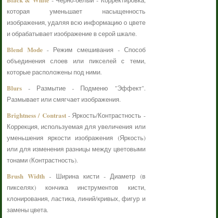
- Черно-белый - Корректировка,
которая уменьшает насыщенность
изображения, удаляя всю информацию о цвете
и обрабатывает изображение в серой шкале.
Blend Mode
- Режим смешивания - Способ
объединения слоев или пикселей с теми,
которые расположены под ними.
Blurs
- Размытие - Подменю "Эффект".
Размывает или смягчает изображения.
Brightness / Contrast
- Яркость/Контрастность -
Коррекция, используемая для увеличения или
уменьшения яркости изображения (Яркость)
или для изменения разницы между цветовыми
тонами (Контрастность).
Brush Width
- Ширина кисти - Диаметр (в
пикселях) кончика инструментов кисти,
клонирования, ластика, линий/кривых, фигур и
замены цвета.