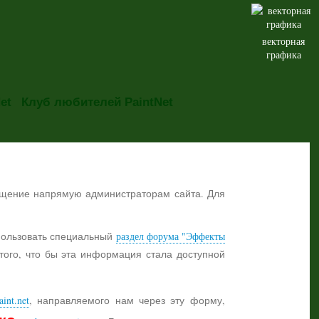
векторная
графика
et
Клуб любителей PaintNet
общение напрямую администраторам сайта. Для
ользовать специальный
раздел форума "Эффекты
 того, что бы эта информация стала доступной
aint.net
, направляемого нам через эту форму,