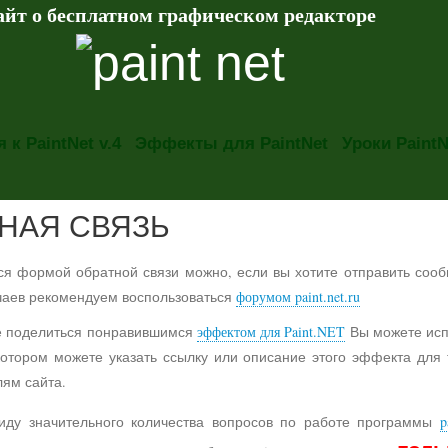
айт о бесплатном графическом редакторе
 к PaintNet v.4
Эффекты для PaintNet
Уроки PaintN
НАЯ СВЯЗЬ
ся формой обратной связи можно, если вы хотите отправить со
чаев рекомендуем воспользоваться
форумом paint.net.ru
е поделиться понравившимся
эффектом для Paint.NET
Вы можете исп
 котором можете указать ссылку или описание этого эффекта для
лям сайта.
ду значительного количества вопросов по работе программы
p