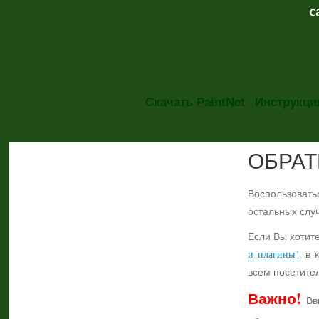
с
Скачать PaintNet
Инструкция
ОБРАТ
ОБРАТНАЯ СВЯЗЬ
Воспользовать
остальных слу
Если Вы хотит
и плагины"
, в
всем посетите
Важно!
Вви