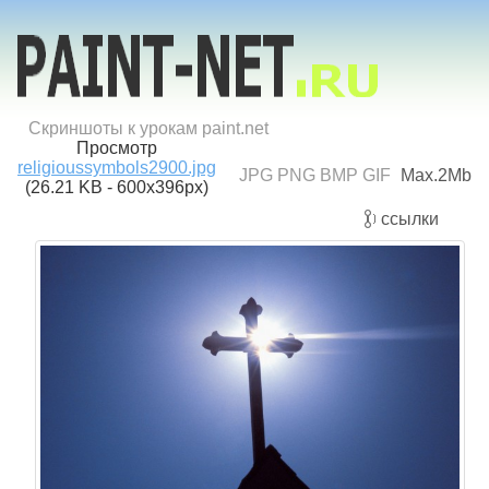
Скриншоты к урокам paint.net
Просмотр
religioussymbols2900.jpg
JPG PNG BMP GIF
Max.2Mb
(26.21 KB - 600x396px)
ссылки