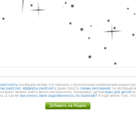
paint-net.ru
посвящен всему, что связано с бесплатным графическим редакто
оки paint.net
,
эффекты paint.net
и даже просто
схемы рисования
, по которым 
интернет можно найти много интересного. Например, детям
игры для детей
ил
а, а так же
как узнать свою задолженность по налогам?
И еще много того, чт