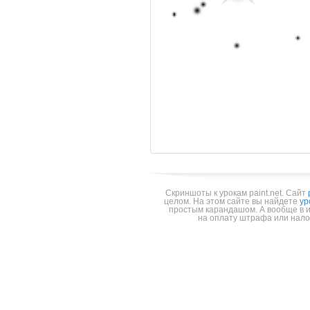
Скриншоты к урокам paint.net.
Cайт
целом. На этом сайте вы найдете
ур
простым карандашом. А вообще в 
на оплату штрафа или налог