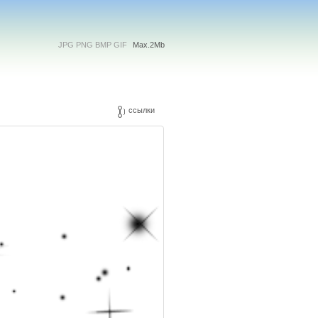
JPG PNG BMP GIF
Max.2Mb
ссылки