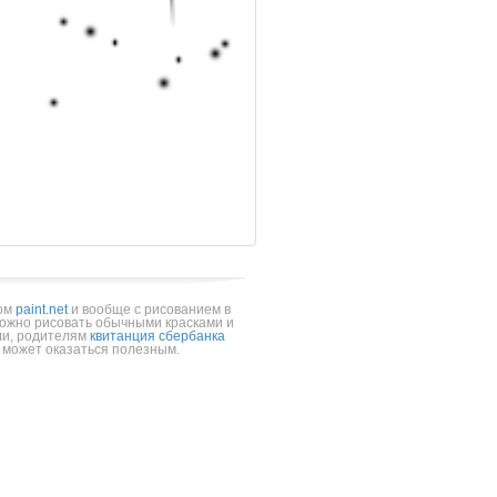
ром
paint.net
и вообще с рисованием в
можно рисовать обычными красками и
и, родителям
квитанция сбербанка
о может оказаться полезным.