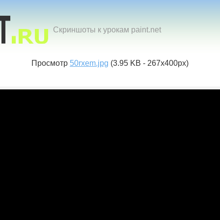
Скриншоты к урокам paint.net
Просмотр
50rxem.jpg
(3.95 KB - 267x400px)