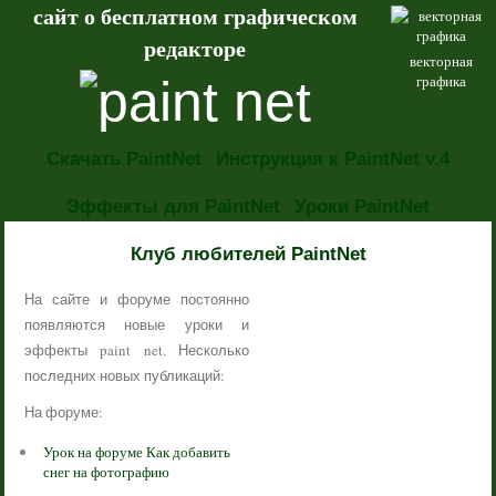
сайт о бесплатном графическом
редакторе
векторная
графика
Скачать PaintNet
Инструкция к PaintNet v.4
Эффекты для PaintNet
Уроки PaintNet
НОВОСТИ
Клуб любителей PaintNet
На сайте и форуме постоянно
появляются новые уроки и
эффекты paint net. Несколько
последних новых публикаций:
На форуме:
Урок на форуме Как добавить
снег на фотографию