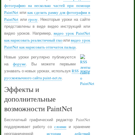
фотографию на несколько частей при помощи
PaintNet
или
как сделать рамку для фотографии в
PaintNet
или
грозу
. Некоторые уроки на сайте
представлены в виде видео инструкций или
видео уроков. Например,
видео урок PaintNet
как нарисовать реалистичный глаз
или
видео урок
PaintNet как нарисовать отпечаток пальца
.
Новые уроки регулярно публикуются
на
форуме
. Вы можете первыми
узнавать о новых уроках, используя
RSS ленты
русскоязычного сайта paint-net.ru
.
Эффекты и
дополнительные
возможности PaintNet
Бесплатный графический редактор PaintNet
поддерживает работу со
слоями
и хранение
неограниченной
истории действий