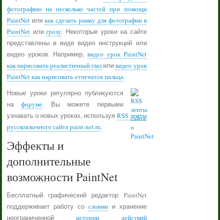
фотографию на несколько частей при помощи
PaintNet
или
как сделать рамку для фотографии в
PaintNet
или
грозу
. Некоторые уроки на сайте
представлены в виде видео инструкций или
видео уроков. Например,
видео урок PaintNet
как нарисовать реалистичный глаз
или
видео урок
PaintNet как нарисовать отпечаток пальца
.
Новые уроки регулярно публикуются
на
форуме
. Вы можете первыми
узнавать о новых уроках, используя
RSS ленты
русскоязычного сайта paint-net.ru
.
Эффекты и
дополнительные
возможности PaintNet
Бесплатный графический редактор PaintNet
поддерживает работу со
слоями
и хранение
неограниченной
истории действий