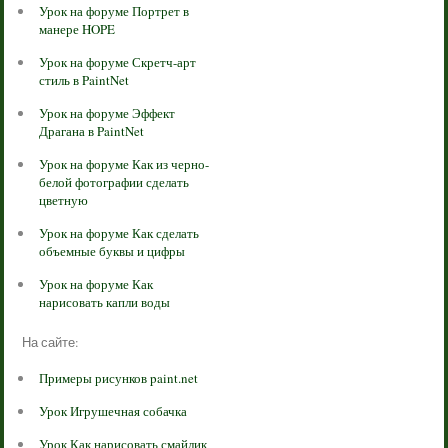
Урок на форуме Портрет в
манере HOPE
Урок на форуме Скретч-арт
стиль в PaintNet
Урок на форуме Эффект
Драгана в PaintNet
Урок на форуме Как из черно-
белой фотографии сделать
цветную
Урок на форуме Как сделать
объемные буквы и цифры
Урок на форуме Как
нарисовать капли воды
На сайте:
Примеры рисунков paint.net
Урок Игрушечная собачка
Урок Как нарисовать смайлик