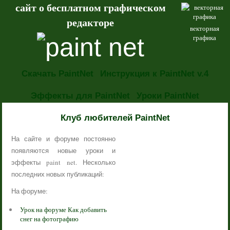
сайт о бесплатном графическом
редакторе
векторная
графика
Скачать PaintNet
Инструкция к PaintNet v.4
Эффекты для PaintNet
Уроки PaintNet
НОВОСТИ
Клуб любителей PaintNet
На сайте и форуме постоянно
появляются новые уроки и
эффекты paint net. Несколько
последних новых публикаций:
На форуме:
Урок на форуме Как добавить
снег на фотографию