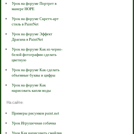
Урок на форуме Портрет в
манере HOPE
Урок на форуме Скретч-арт
стиль в PaintNet
Урок на форуме Эффект
Драгана в PaintNet
Урок на форуме Как из черно-
белой фотографии сделать
цветную
Урок на форуме Как сделать
объемные буквы и цифры
Урок на форуме Как
нарисовать капли воды
На сайте:
Примеры рисунков paint.net
Урок Игрушечная собачка
Урок Как нарисовать смайлик