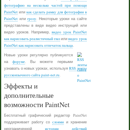
фотографию на несколько частей при помощи
PaintNet
или
как сделать рамку для фотографии в
PaintNet
или
грозу
. Некоторые уроки на сайте
представлены в виде видео инструкций или
видео уроков. Например,
видео урок PaintNet
как нарисовать реалистичный глаз
или
видео урок
PaintNet как нарисовать отпечаток пальца
.
Новые уроки регулярно публикуются
на
форуме
. Вы можете первыми
узнавать о новых уроках, используя
RSS ленты
русскоязычного сайта paint-net.ru
.
Эффекты и
дополнительные
возможности PaintNet
Бесплатный графический редактор PaintNet
поддерживает работу со
слоями
и хранение
неограниченной
истории действий