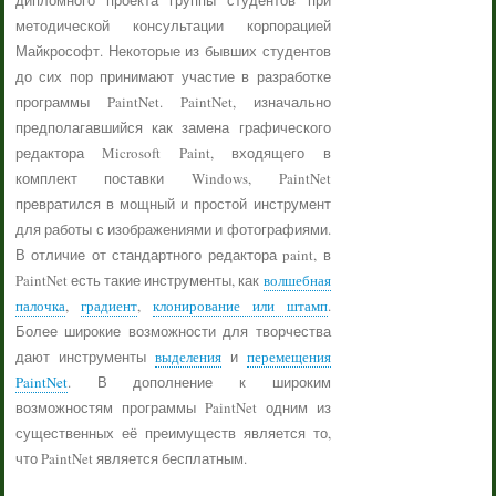
дипломного проекта группы студентов при
методической консультации корпорацией
Майкрософт. Некоторые из бывших студентов
до сих пор принимают участие в разработке
программы PaintNet. PaintNet, изначально
предполагавшийся как замена графического
редактора Microsoft Paint, входящего в
комплект поставки Windows, PaintNet
превратился в мощный и простой инструмент
для работы с изображениями и фотографиями.
В отличие от стандартного редактора paint, в
PaintNet есть такие инструменты, как
волшебная
палочка
,
градиент
,
клонирование или штамп
.
Более широкие возможности для творчества
дают инструменты
выделения
и
перемещения
PaintNet
. В дополнение к широким
возможностям программы PaintNet одним из
существенных её преимуществ является то,
что PaintNet является бесплатным.