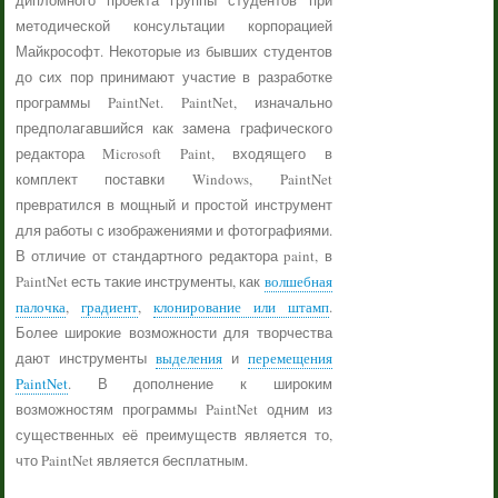
дипломного проекта группы студентов при
методической консультации корпорацией
Майкрософт. Некоторые из бывших студентов
до сих пор принимают участие в разработке
программы PaintNet. PaintNet, изначально
предполагавшийся как замена графического
редактора Microsoft Paint, входящего в
комплект поставки Windows, PaintNet
превратился в мощный и простой инструмент
для работы с изображениями и фотографиями.
В отличие от стандартного редактора paint, в
PaintNet есть такие инструменты, как
волшебная
палочка
,
градиент
,
клонирование или штамп
.
Более широкие возможности для творчества
дают инструменты
выделения
и
перемещения
PaintNet
. В дополнение к широким
возможностям программы PaintNet одним из
существенных её преимуществ является то,
что PaintNet является бесплатным.