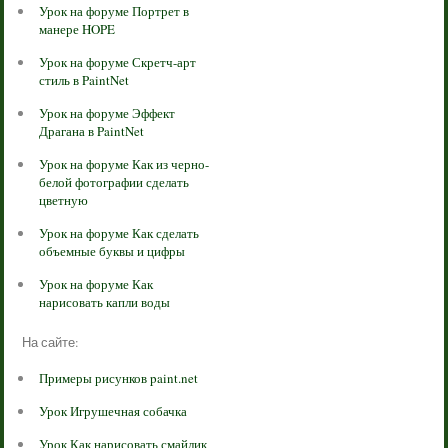
Урок на форуме Портрет в
манере HOPE
Урок на форуме Скретч-арт
стиль в PaintNet
Урок на форуме Эффект
Драгана в PaintNet
Урок на форуме Как из черно-
белой фотографии сделать
цветную
Урок на форуме Как сделать
объемные буквы и цифры
Урок на форуме Как
нарисовать капли воды
На сайте:
Примеры рисунков paint.net
Урок Игрушечная собачка
Урок Как нарисовать смайлик