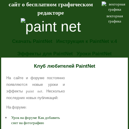
сайт о бесплатном графическом
редакторе
векторная
графика
Скачать PaintNet
Инструкция к PaintNet v.4
Эффекты для PaintNet
Уроки PaintNet
НОВОСТИ
Клуб любителей PaintNet
На сайте и форуме постоянно
появляются новые уроки и
эффекты paint net. Несколько
последних новых публикаций:
На форуме:
Урок на форуме Как добавить
снег на фотографию