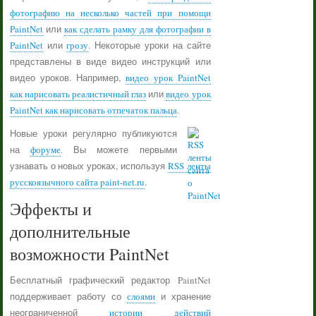
фотографию на несколько частей при помощи
PaintNet
или
как сделать рамку для фотографии в
PaintNet
или
грозу
. Некоторые уроки на сайте
представлены в виде видео инструкций или
видео уроков. Например,
видео урок PaintNet
как нарисовать реалистичный глаз
или
видео урок
PaintNet как нарисовать отпечаток пальца
.
Новые уроки регулярно публикуются
на
форуме
. Вы можете первыми
узнавать о новых уроках, используя
RSS ленты
русскоязычного сайта paint-net.ru
.
Эффекты и
дополнительные
возможности PaintNet
Бесплатный графический редактор PaintNet
поддерживает работу со
слоями
и хранение
неограниченной
истории действий