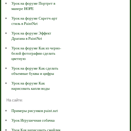
Урок на форуме Портрет в
манере HOPE
Урок на форуме Скретч-арт
стиль в PaintNet
Урок на форуме Эффект
Драгана в PaintNet
Урок на форуме Как из черно-
белой фотографии сделать
цветную
Урок на форуме Как сделать
объемные буквы и цифры
Урок на форуме Как
нарисовать капли воды
На сайте:
Примеры рисунков paint.net
Урок Игрушечная собачка
Урок Как нарисовать смайлик