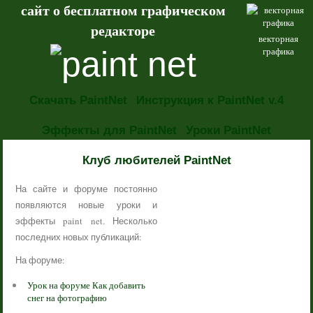
сайт о бесплатном графическом
редакторе
векторная
графика
Скачать PaintNet
Инструкция к PaintNet v.4
Эффекты для PaintNet
Уроки PaintNet
НОВОСТИ
Клуб любителей PaintNet
На сайте и форуме постоянно
появляются новые уроки и
эффекты paint net. Несколько
последних новых публикаций:
На форуме:
Урок на форуме Как добавить
снег на фотографию