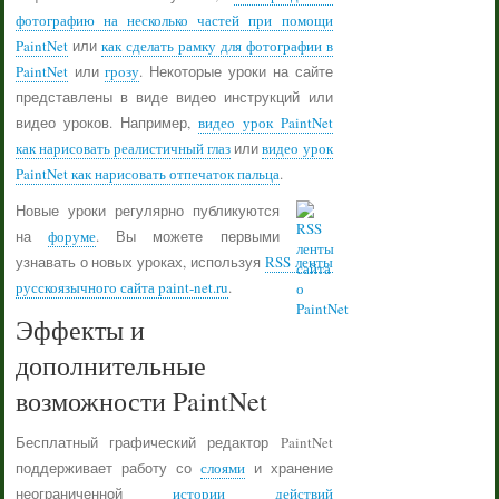
фотографию на несколько частей при помощи
PaintNet
или
как сделать рамку для фотографии в
PaintNet
или
грозу
. Некоторые уроки на сайте
представлены в виде видео инструкций или
видео уроков. Например,
видео урок PaintNet
как нарисовать реалистичный глаз
или
видео урок
PaintNet как нарисовать отпечаток пальца
.
Новые уроки регулярно публикуются
на
форуме
. Вы можете первыми
узнавать о новых уроках, используя
RSS ленты
русскоязычного сайта paint-net.ru
.
Эффекты и
дополнительные
возможности PaintNet
Бесплатный графический редактор PaintNet
поддерживает работу со
слоями
и хранение
неограниченной
истории действий