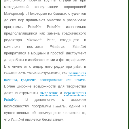
дипломного проекта группы студентов при
методической консультации корпорацией
Майкрософт. Некоторые из бывших студентов
до сих пор принимают участие в разработке
программы PaintNet. PaintNet, изначально
предполагавшийся как замена графического
редактора Microsoft Paint, входящего в
комплект поставки Windows, PaintNet
превратился в мощный и простой инструмент
для работы с изображениями и фотографиями.
В отличие от стандартного редактора paint, в
PaintNet есть такие инструменты, как
волшебная
палочка
,
градиент
,
клонирование или штамп
.
Более широкие возможности для творчества
дают инструменты
выделения
и
перемещения
PaintNet
. В дополнение к широким
возможностям программы PaintNet одним из
существенных её преимуществ является то,
что PaintNet является бесплатным.