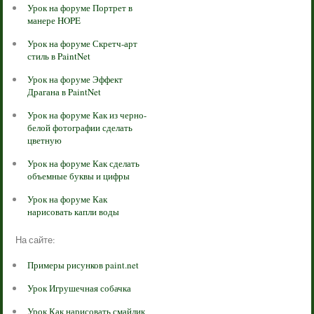
Урок на форуме Портрет в
манере HOPE
Урок на форуме Скретч-арт
стиль в PaintNet
Урок на форуме Эффект
Драгана в PaintNet
Урок на форуме Как из черно-
белой фотографии сделать
цветную
Урок на форуме Как сделать
объемные буквы и цифры
Урок на форуме Как
нарисовать капли воды
На сайте:
Примеры рисунков paint.net
Урок Игрушечная собачка
Урок Как нарисовать смайлик