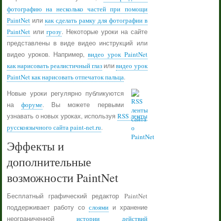
фотографию на несколько частей при помощи
PaintNet
или
как сделать рамку для фотографии в
PaintNet
или
грозу
. Некоторые уроки на сайте
представлены в виде видео инструкций или
видео уроков. Например,
видео урок PaintNet
как нарисовать реалистичный глаз
или
видео урок
PaintNet как нарисовать отпечаток пальца
.
Новые уроки регулярно публикуются
на
форуме
. Вы можете первыми
узнавать о новых уроках, используя
RSS ленты
русскоязычного сайта paint-net.ru
.
Эффекты и
дополнительные
возможности PaintNet
Бесплатный графический редактор PaintNet
поддерживает работу со
слоями
и хранение
неограниченной
истории действий