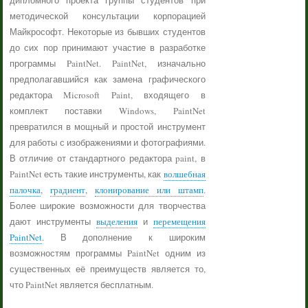
дипломного проекта группы студентов при
методической консультации корпорацией
Майкрософт. Некоторые из бывших студентов
до сих пор принимают участие в разработке
программы PaintNet. PaintNet, изначально
предполагавшийся как замена графического
редактора Microsoft Paint, входящего в
комплект поставки Windows, PaintNet
превратился в мощный и простой инструмент
для работы с изображениями и фотографиями.
В отличие от стандартного редактора paint, в
PaintNet есть такие инструменты, как
волшебная
палочка
,
градиент
,
клонирование или штамп
.
Более широкие возможности для творчества
дают инструменты
выделения
и
перемещения
PaintNet
. В дополнение к широким
возможностям программы PaintNet одним из
существенных её преимуществ является то,
что PaintNet является бесплатным.