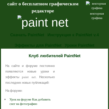
сайт о бесплатном графическом
редакторе
векторная
графика
Скачать PaintNet
Инструкция к PaintNet v.4
Эффекты для PaintNet
Уроки PaintNet
НОВОСТИ
Клуб любителей PaintNet
На сайте и форуме постоянно
появляются новые уроки и
эффекты paint net. Несколько
последних новых публикаций:
На форуме:
Урок на форуме Как добавить
снег на фотографию